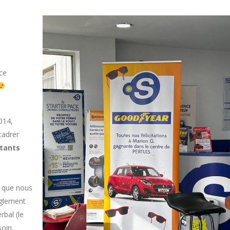
ice
014,
cadrer
stants
s que nous
èglement
bal (le
soin.