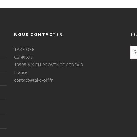
NOUS CONTACTER
SE
TAKE OFF
CS 40593
13595 AIX EN PROVENCE CEDEX 3
France
contact@take-off.fr