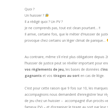
Quoi ?
Un huissier ?
Il a rédigé quoi ? Un PV ?
Je ne comprends pas, tout est clean pourtant… !!
Il arrive, certaine fois, que le métier d’Huissier de just
provoque chez certains un léger climat de panique…
Au contraire, même s’il n’est plus obligatoire depuis 2
l’huissier de justice peut se révéler important pour en
vos règlements de jeu,
les bases de données d’
in
gagnants
et vos
tirages au sort
en cas de litige.
C’est pour cette raison que 9 fois sur 10, les marque
accompagnons nous demandent d’enregistrer leur r
de jeu chez un huissier – accompagné d’un procès-ver
fameux PV) – et d’organiser le tirage au sort par leur 