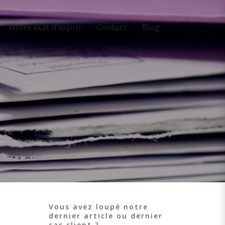
Notre état d’esprit
Contact
Blog
n
Vous avez loupé notre
dernier article ou dernier
cas client ?