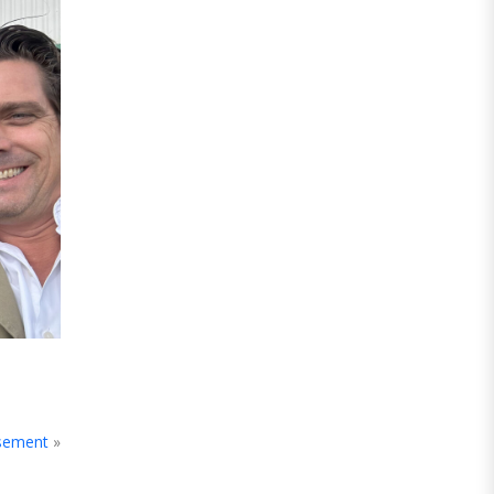
sement
»