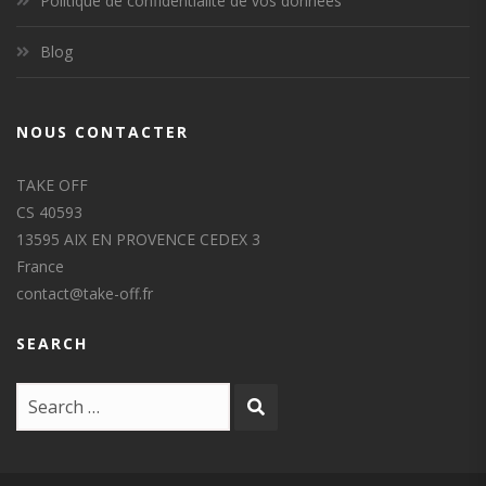
Politique de confidentialité de vos données
Blog
NOUS CONTACTER
TAKE OFF
CS 40593
13595 AIX EN PROVENCE CEDEX 3
France
contact@take-off.fr
SEARCH