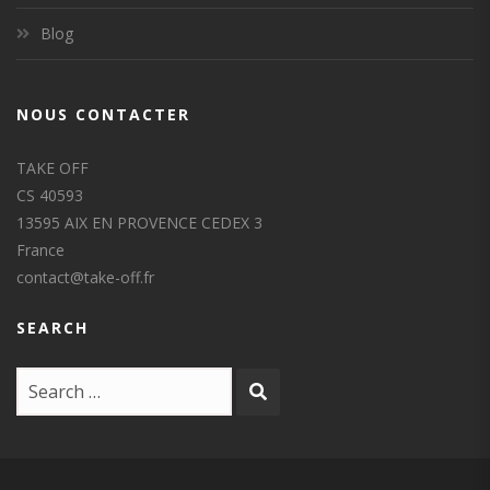
Blog
NOUS CONTACTER
TAKE OFF
CS 40593
13595 AIX EN PROVENCE CEDEX 3
France
contact@take-off.fr
SEARCH