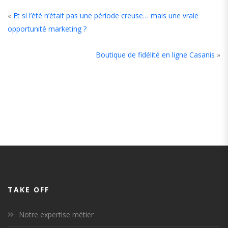
«
Et si l’été n’était pas une période creuse… mais une vraie
opportunité marketing ?
Boutique de fidélité en ligne Casanis
»
TAKE OFF
Notre expertise métier