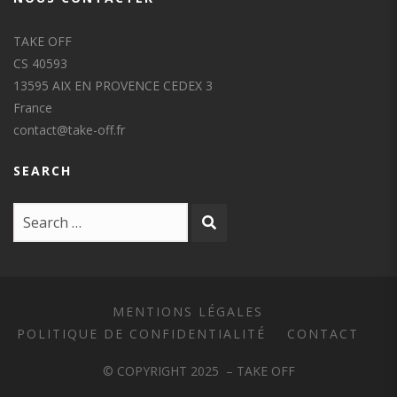
TAKE OFF
CS 40593
13595 AIX EN PROVENCE CEDEX 3
France
contact@take-off.fr
SEARCH
MENTIONS LÉGALES
POLITIQUE DE CONFIDENTIALITÉ
CONTACT
© COPYRIGHT 2025 – TAKE OFF