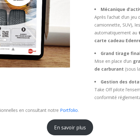
Mécanique d’acti
Après l’achat d’un jeu
camionnette, SUV), les 
automatiquement au
carte cadeau Edenre
Grand tirage fina
Mise en place d’un
gra
de carburant
(sous l
Gestion des dota
Take Off pilote l’ensem
conformité réglementa
onnelles en consultant notre
Portfolio
.
En savoir plus