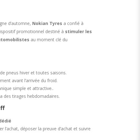
agne d’automne,
Nokian Tyres
a confié à
dispositif promotionnel destiné à
stimuler les
utomobilistes
au moment clé du
de pneus hiver et toutes saisons.
ment avant l’arrivée du froid.
que simple et attractive..
 via des tirages hebdomadaires.
ff
 dédié
r l’achat, déposer la preuve d’achat et suivre