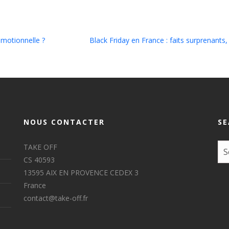
motionnelle ?
Black Friday en France : faits surprenant
NOUS CONTACTER
SE
TAKE OFF
CS 40593
13595 AIX EN PROVENCE CEDEX 3
France
contact@take-off.fr