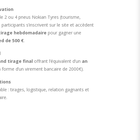
vation
 de 2 ou 4 pneus Nokian Tyres (tourisme,
participants s’inscrivent sur le site et accèdent
tirage hebdomadaire
pour gagner une
d de 500 €
.
l
nd tirage final
offrant l’équivalent d’un
an
a forme d’un virement bancaire de 2000€).
tions
ble : tirages, logistique, relation gagnants et
ire.